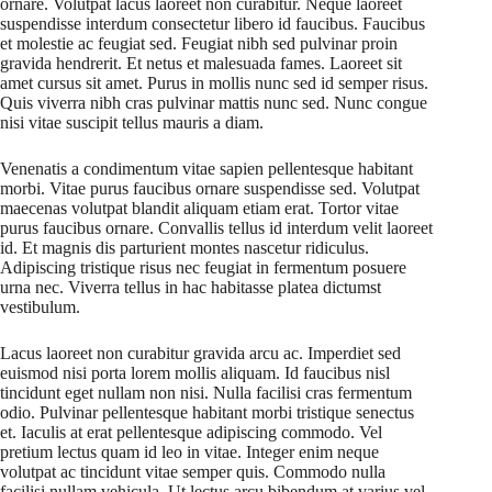
ornare. Volutpat lacus laoreet non curabitur. Neque laoreet
suspendisse interdum consectetur libero id faucibus. Faucibus
et molestie ac feugiat sed. Feugiat nibh sed pulvinar proin
gravida hendrerit. Et netus et malesuada fames. Laoreet sit
amet cursus sit amet. Purus in mollis nunc sed id semper risus.
Quis viverra nibh cras pulvinar mattis nunc sed. Nunc congue
nisi vitae suscipit tellus mauris a diam.
Venenatis a condimentum vitae sapien pellentesque habitant
morbi. Vitae purus faucibus ornare suspendisse sed. Volutpat
maecenas volutpat blandit aliquam etiam erat. Tortor vitae
purus faucibus ornare. Convallis tellus id interdum velit laoreet
id. Et magnis dis parturient montes nascetur ridiculus.
Adipiscing tristique risus nec feugiat in fermentum posuere
urna nec. Viverra tellus in hac habitasse platea dictumst
vestibulum.
Lacus laoreet non curabitur gravida arcu ac. Imperdiet sed
euismod nisi porta lorem mollis aliquam. Id faucibus nisl
tincidunt eget nullam non nisi. Nulla facilisi cras fermentum
odio. Pulvinar pellentesque habitant morbi tristique senectus
et. Iaculis at erat pellentesque adipiscing commodo. Vel
pretium lectus quam id leo in vitae. Integer enim neque
volutpat ac tincidunt vitae semper quis. Commodo nulla
facilisi nullam vehicula. Ut lectus arcu bibendum at varius vel