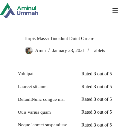
Skip
to
content
Turpis Massa Tincidunt Duiut Ornare
Amin
January 23, 2021
Tablets
Rated
3
out of 5
Volutpat
Rated
3
out of 5
Laoreet sit amet
Rated
3
out of 5
DefaultNunc congue nisi
Rated
3
out of 5
Quis varius quam
Rated
3
out of 5
Neque laoreet suspendisse