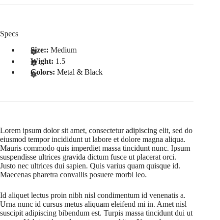
Specs
Size::
Medium
Wight:
1.5
Colors:
Metal & Black
Lorem ipsum dolor sit amet, consectetur adipiscing elit, sed do
eiusmod tempor incididunt ut labore et dolore magna aliqua.
Mauris commodo quis imperdiet massa tincidunt nunc. Ipsum
suspendisse ultrices gravida dictum fusce ut placerat orci.
Justo nec ultrices dui sapien. Quis varius quam quisque id.
Maecenas pharetra convallis posuere morbi leo.
Id aliquet lectus proin nibh nisl condimentum id venenatis a.
Urna nunc id cursus metus aliquam eleifend mi in. Amet nisl
suscipit adipiscing bibendum est. Turpis massa tincidunt dui ut