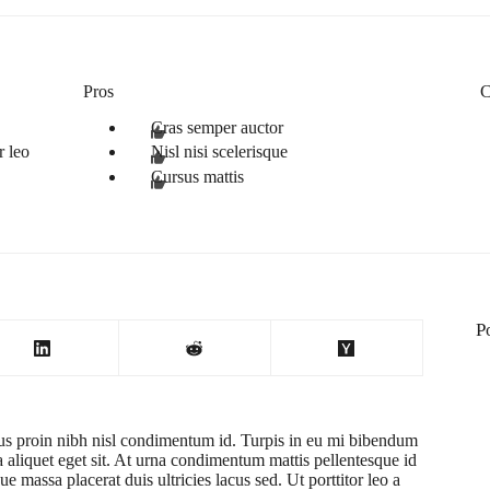
Pros
C
Cras semper auctor
r leo
Nisl nisi scelerisque
Cursus mattis
P
ctus proin nibh nisl condimentum id. Turpis in eu mi bibendum
liquet eget sit. At urna condimentum mattis pellentesque id
ue massa placerat duis ultricies lacus sed. Ut porttitor leo a