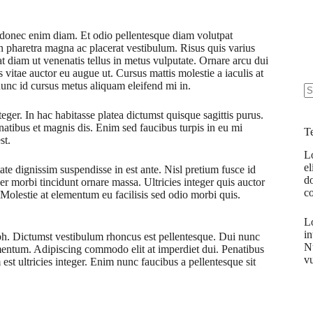
donec enim diam. Et odio pellentesque diam volutpat
n pharetra magna ac placerat vestibulum. Risus quis varius
 diam ut venenatis tellus in metus vulputate. Ornare arcu dui
s vitae auctor eu augue ut. Cursus mattis molestie a iaculis at
nunc id cursus metus aliquam eleifend mi in.
N
teger. In hac habitasse platea dictumst quisque sagittis purus.
re
atibus et magnis dis. Enim sed faucibus turpis in eu mi
T
st.
Lo
el
tate dignissim suspendisse in est ante. Nisl pretium fusce id
d
er morbi tincidunt ornare massa. Ultricies integer quis auctor
c
. Molestie at elementum eu facilisis sed odio morbi quis.
Lo
in
 nibh. Dictumst vestibulum rhoncus est pellentesque. Dui nunc
Nu
rmentum. Adipiscing commodo elit at imperdiet dui. Penatibus
vu
est ultricies integer. Enim nunc faucibus a pellentesque sit