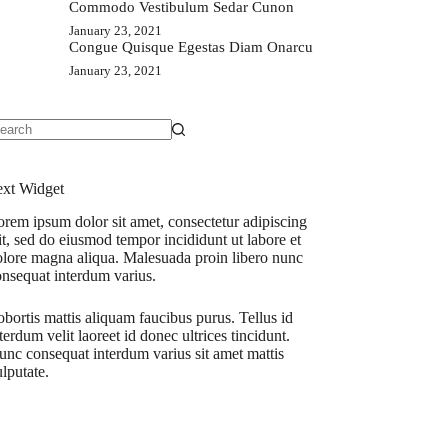
Commodo Vestibulum Sedar Cunon
January 23, 2021
Congue Quisque Egestas Diam Onarcu
January 23, 2021
o
sults
ext Widget
rem ipsum dolor sit amet, consectetur adipiscing
it, sed do eiusmod tempor incididunt ut labore et
olore magna aliqua. Malesuada proin libero nunc
onsequat interdum varius.
bortis mattis aliquam faucibus purus. Tellus id
terdum velit laoreet id donec ultrices tincidunt.
nc consequat interdum varius sit amet mattis
lputate.