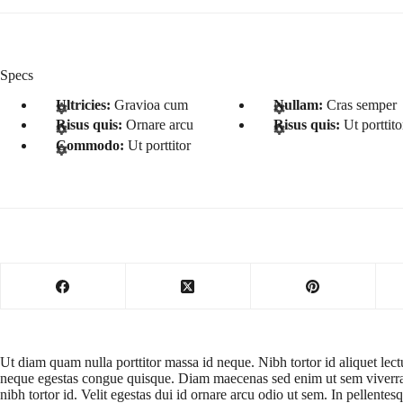
Specs
Ultricies:
Gravioa cum
Nullam:
Cras semper
Risus quis:
Ornare arcu
Risus quis:
Ut porttito
Commodo:
Ut porttitor
Ut diam quam nulla porttitor massa id neque. Nibh tortor id aliquet le
neque egestas congue quisque. Diam maecenas sed enim ut sem viverra a
nibh tortor id. Velit egestas dui id ornare arcu odio ut sem. In pellentesq