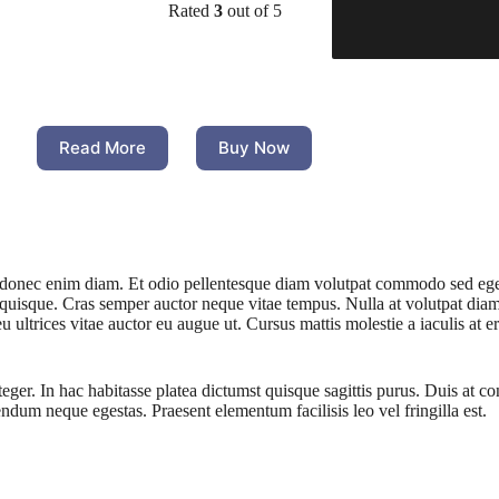
Rated
3
out of 5
Read More
Buy Now
onec enim diam. Et odio pellentesque diam volutpat commodo sed egesta
uisque. Cras semper auctor neque vitae tempus. Nulla at volutpat diam 
eu ultrices vitae auctor eu augue ut. Cursus mattis molestie a iaculis at 
nteger. In hac habitasse platea dictumst quisque sagittis purus. Duis at
ndum neque egestas. Praesent elementum facilisis leo vel fringilla est.