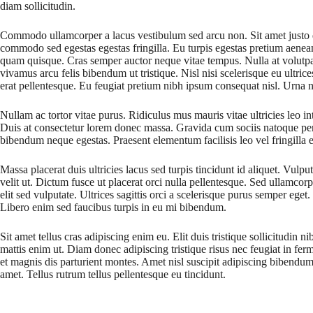
diam sollicitudin.
Commodo ullamcorper a lacus vestibulum sed arcu non. Sit amet justo 
commodo sed egestas egestas fringilla. Eu turpis egestas pretium aenea
quam quisque. Cras semper auctor neque vitae tempus. Nulla at volutpat
vivamus arcu felis bibendum ut tristique. Nisl nisi scelerisque eu ultrice
erat pellentesque. Eu feugiat pretium nibh ipsum consequat nisl. Urna 
Nullam ac tortor vitae purus. Ridiculus mus mauris vitae ultricies leo in
Duis at consectetur lorem donec massa. Gravida cum sociis natoque pen
bibendum neque egestas. Praesent elementum facilisis leo vel fringilla e
Massa placerat duis ultricies lacus sed turpis tincidunt id aliquet. Vulpu
velit ut. Dictum fusce ut placerat orci nulla pellentesque. Sed ullamcorp
elit sed vulputate. Ultrices sagittis orci a scelerisque purus semper eget
Libero enim sed faucibus turpis in eu mi bibendum.
Sit amet tellus cras adipiscing enim eu. Elit duis tristique sollicitudin
mattis enim ut. Diam donec adipiscing tristique risus nec feugiat in fe
et magnis dis parturient montes. Amet nisl suscipit adipiscing bibendum 
amet. Tellus rutrum tellus pellentesque eu tincidunt.