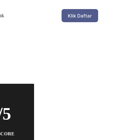
Klik Daftar
ak
/5
SCORE