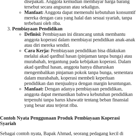
disepakati. Anggota kemudian membayar harga barang
tersebut secara angsuran atau sekaligus.
Manfaat:
Anggota dapat memenuhi kebutuhan konsumtif
mereka dengan cara yang halal dan sesuai syariah, tanpa
terbebani oleh riba.
Pembiayaan Pendidikan
Definisi:
Pembiayaan ini dirancang untuk membantu
anggota koperasi dalam membiayai pendidikan anak-anak
atau diri mereka sendiri.
Cara Kerja:
Pembiayaan pendidikan bisa dilakukan
melalui akad qardhul hasan (pinjaman tanpa bunga) atau
murabahah, tergantung pada kebijakan koperasi. Dalam
akad qardhul hasan, anggota hanya diharuskan
mengembalikan pinjaman pokok tanpa bunga, sementara
dalam murabahah, koperasi membeli keperluan
pendidikan dan menjualnya dengan margin keuntungan.
Manfaat:
Dengan adanya pembiayaan pendidikan,
anggota dapat memastikan bahwa kebutuhan pendidikan
terpenuhi tanpa harus khawatir tentang beban finansial
yang besar atau terjerat riba.
Contoh Nyata Penggunaan Produk Pembiayaan Koperasi
Syariah
Sebagai contoh nyata, Bapak Ahmad, seorang pedagang kecil di